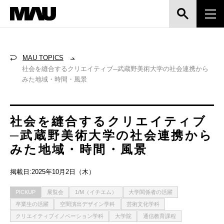
MAU TOPICS
社会を縫合するクリエイティブ─武蔵野美術大学の社会連携から
みた地域・時間・風景
社会を縫合するクリエイティブ
─武蔵野美術大学の社会連携から
みた地域・時間・風景
掲載日:2025年10月2日（木）
PICKUP
展覧会
1/M（イチエム）
大学関係者の活躍
卒業生の活躍
空間演出デザイン学科
芸術文化学科
クリエイティブイノベーション学科
大学院
通信教育課程