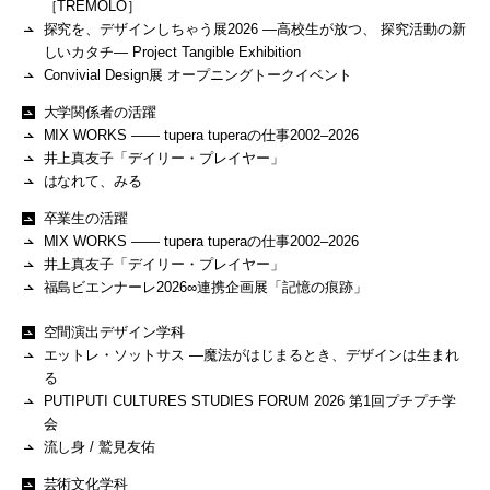
［TREMOLO］
探究を、デザインしちゃう展2026 ―高校生が放つ、 探究活動の新
しいカタチ― Project Tangible Exhibition
Convivial Design展 オープニングトークイベント
大学関係者の活躍
MIX WORKS —— tupera tuperaの仕事2002–2026
井上真友子「デイリー・プレイヤー」
はなれて、みる
卒業生の活躍
MIX WORKS —— tupera tuperaの仕事2002–2026
井上真友子「デイリー・プレイヤー」
福島ビエンナーレ2026∞連携企画展「記憶の痕跡」
空間演出デザイン学科
エットレ・ソットサス —魔法がはじまるとき、デザインは生まれ
る
PUTIPUTI CULTURES STUDIES FORUM 2026 第1回プチプチ学
会
流し身 / 鷲見友佑
芸術文化学科