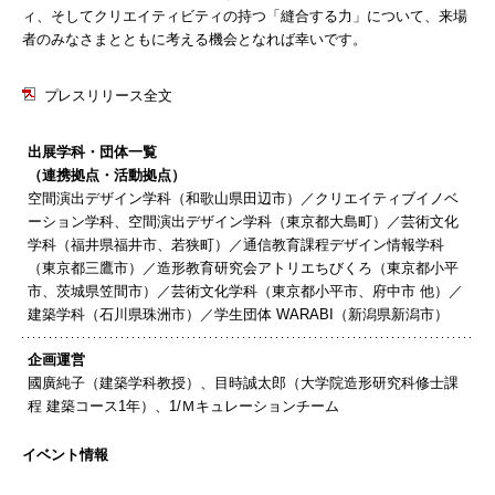
ィ、そしてクリエイティビティの持つ「縫合する力」について、来場
者のみなさまとともに考える機会となれば幸いです。
プレスリリース全文
出展学科・団体⼀覧
（連携拠点・活動拠点）
空間演出デザイン学科（和歌⼭県⽥辺市）／クリエイティブイノベ
ーション学科、空間演出デザイン学科（東京都⼤島町）／芸術⽂化
学科（福井県福井市、若狭町）／通信教育課程デザイン情報学科
（東京都三鷹市）／造形教育研究会アトリエちびくろ（東京都⼩平
市、茨城県笠間市）／芸術⽂化学科（東京都⼩平市、府中市 他）／
建築学科（⽯川県珠洲市）／学⽣団体 WARABI（新潟県新潟市）
企画運営
國廣純⼦（建築学科教授）、⽬時誠太郎（⼤学院造形研究科修⼠課
程 建築コース1年）、1/Ｍキュレーションチーム
イベント情報