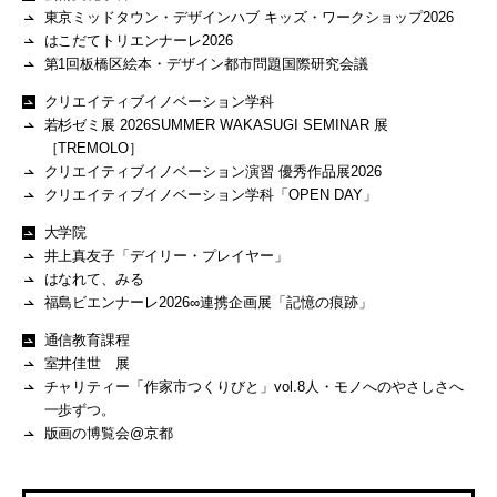
東京ミッドタウン・デザインハブ キッズ・ワークショップ2026
はこだてトリエンナーレ2026
第1回板橋区絵本・デザイン都市問題国際研究会議
クリエイティブイノベーション学科
若杉ゼミ展 2026SUMMER WAKASUGI SEMINAR 展
［TREMOLO］
クリエイティブイノベーション演習 優秀作品展2026
クリエイティブイノベーション学科「OPEN DAY」
大学院
井上真友子「デイリー・プレイヤー」
はなれて、みる
福島ビエンナーレ2026∞連携企画展「記憶の痕跡」
通信教育課程
室井佳世 展
チャリティー「作家市つくりびと」vol.8人・モノへのやさしさへ
一歩ずつ。
版画の博覧会@京都