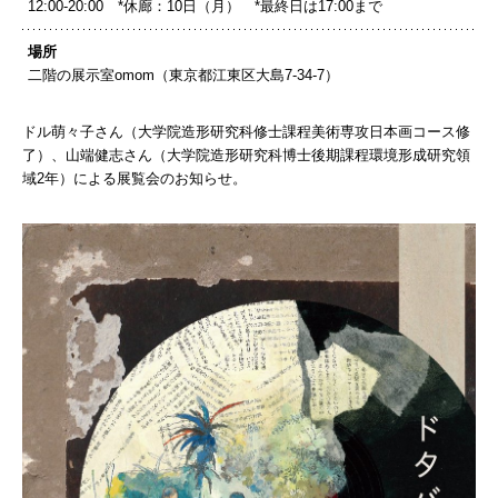
12:00-20:00 *休廊：10日（月） *最終日は17:00まで
場所
二階の展示室omom（東京都江東区大島7-34-7）
ドル萌々子さん（大学院造形研究科修士課程美術専攻日本画コース修
了）、山端健志さん（大学院造形研究科博士後期課程環境形成研究領
域2年）による展覧会のお知らせ。