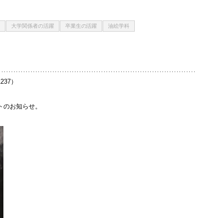
大学関係者の活躍
卒業生の活躍
油絵学科
11237）
トのお知らせ。