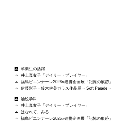
卒業生の活躍
ッ
井上真友子「デイリー・プレイヤー」
福島ビエンナーレ2026∞連携企画展「記憶の痕跡」
伊藤彩子・鈴木伊美ガラス作品展 ~ Soft Parade ~
油絵学科
井上真友子「デイリー・プレイヤー」
はなれて、みる
ッ
福島ビエンナーレ2026∞連携企画展「記憶の痕跡」