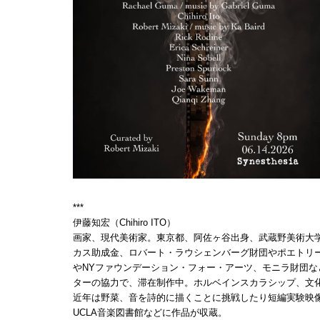
***
伊藤知宏（Chihiro ITO）
画家、現代美術家。東京都、阿佐ヶ谷出身、武蔵野美術大学
カス助成金、ロバート・ラウシェンバーグ財団やポエトリ
やNYファウンデーション・フォー・アーツ、モニラ財団な
ターの協力で、滞在制作中。ホルベインスカラシップ、文
近年は野菜、音を詩的に描くことに挑戦したり短編実験映
UCLA音楽図書館などに作品が収蔵。