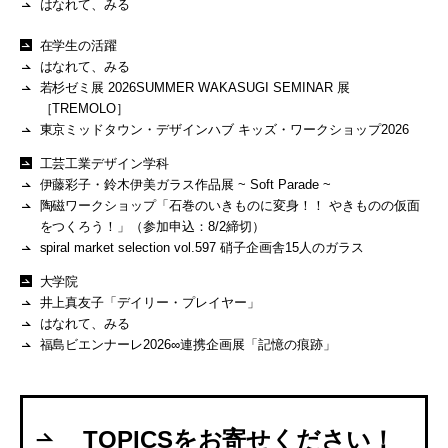
はなれて、みる
在学生の活躍
はなれて、みる
若杉ゼミ展 2026SUMMER WAKASUGI SEMINAR 展
［TREMOLO］
東京ミッドタウン・デザインハブ キッズ・ワークショップ2026
工芸工業デザイン学科
伊藤彩子・鈴木伊美ガラス作品展 ~ Soft Parade ~
陶磁ワークショップ「石巻のいきものに変身！！ やきものの仮面
をつくろう！」（参加申込：8/2締切）
spiral market selection vol.597 硝子企画舎15人のガラス
大学院
井上真友子「デイリー・プレイヤー」
はなれて、みる
福島ビエンナーレ2026∞連携企画展「記憶の痕跡」
TOPICSをお寄せください！