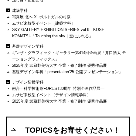
流し身 / 鷲見友佑
建築学科
写真展 北へ X -ポルトガルの村祭-
ムサビ来校型イベント［建築学科］
SKY GALLERY EXHIBITION SERIES vol.9 KOSEI
KOMATSU「Touching the sky｜空にふれる」
基礎デザイン学科
ギンザ・グラフィック・ギャラリー第414回企画展「井口皓太 モ
ーショングラフィックス」
2025年度 武蔵野美術大学 卒業・修了制作 優秀作品展
基礎デザイン学科「presentationʼ25 公開プレゼンテーション」
デザイン情報学科
融合―科学技術館FOREST30周年 特別企画作品展―
ムサビ来校型イベント［デザイン情報学科］
2025年度 武蔵野美術大学 卒業・修了制作 優秀作品展
TOPICSをお寄せください！